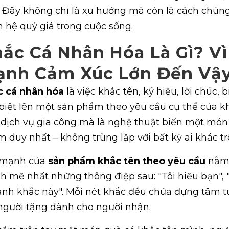
 Đây không chỉ là xu hướng mà còn là cách chúng
 hệ quý giá trong cuộc sống.
ắc Cá Nhân Hóa Là Gì? Vì
ạnh Cảm Xúc Lớn Đến Vậ
c cá nhân hóa
là việc khắc tên, ký hiệu, lời chúc,
biệt lên một sản phẩm theo yêu cầu cụ thể của k
dịch vụ gia công mà là nghệ thuật biến một món
 duy nhất – không trùng lặp với bất kỳ ai khác trê
 mạnh của
sản phẩm khắc tên theo yêu cầu
nằm 
 mẽ nhất những thông điệp sau: "Tôi hiểu bạn", "T
nh khắc này". Mỗi nét khắc đều chứa đựng tâm tư
gười tặng dành cho người nhận.