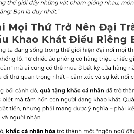
ng thế giới đầy những vật phẩm giống nhau, món
rằng: Bạn là duy nhất."
i Mọi Thứ Trở Nên Đại Tr
u Khao Khát Điều Riêng 
g ta đang sống trong thế giới hiện đại nơi mọi th
hổng lồ. Từ chiếc áo phông có hàng triệu chiếc
toàn" mà ai cũng có thể mua ở bất kỳ cửa hàng nào.
u đi thứ quan trọng nhất – cảm xúc và sự kết nối 
g bối cảnh đó,
quà tặng khắc cá nhân
đã trở thà
 biệt mà tâm hồn con người đang khao khát. Quà 
đắt tiền, nhưng phải mang được ý nghĩa – phải k
 và người nhận.
ó,
khắc cá nhân hóa
trở thành một "ngôn ngữ đặc 