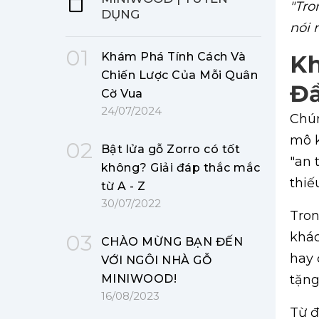
"Tro
DỤNG
nói 
01
Khám Phá Tính Cách Và
Kh
Chiến Lược Của Mỗi Quân
Đầ
Cờ Vua
24/07/2024
Chún
mô k
02
Bật lửa gỗ Zorro có tốt
"an 
không? Giải đáp thắc mắc
thiế
từ A - Z
30/07/2022
Tron
khác
03
CHÀO MỪNG BẠN ĐẾN
hay 
VỚI NGÔI NHÀ GỖ
MINIWOOD!
tặng
16/08/2023
Từ đ