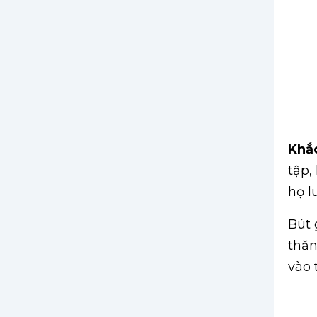
Khắc
tập,
họ l
Bút 
thăn
vào 