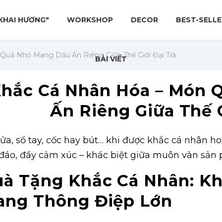
KHAI HƯƠNG"
WORKSHOP
DECOR
BEST-SELLE
o
kiện thời trang
Workshop "Chim Gỗ Kiến"
Kệ Máy Tính
Giftset hương gỗ 8/3
Đồ dùng bếp
Văn phòng phẩm
Trâu Vàng
Workshop "Vào Rừng"
Tượng Rồng
Giftset 20/11
Phụ kiện cá nhân
Loa Đèn
Quà Nhỏ Mang Dấu Ấn Riêng Giữa Thế Giới Đại Trà
BÀI VIẾT
Gỗ
Gỗ Giáp Thìn
Kính cận
Đĩa gỗ
Hộp Bút Gỗ Classic
Cốc Gỗ
Combo Bật lửa
hắc Cá Nhân Hóa – Món 
Khay gỗ
Bút Ký Gỗ
Bật lửa gỗ
Sổ gỗ
Móc khóa gỗ sắt
Ấn Riêng Giữa Thế G
Hộp đựng thẻ
lửa, sổ tay, cốc hay bút… khi được khắc cá nhân 
đáo, đầy cảm xúc – khác biệt giữa muôn vàn sản
à Tặng Khắc Cá Nhân: K
ng Thông Điệp Lớn