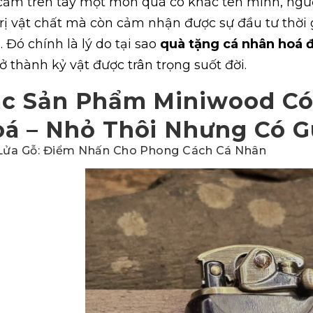
cầm trên tay một món quà có khắc tên mình, ng
trị vật chất mà còn cảm nhận được sự đầu tư thời
. Đó chính là lý do tại sao
quà tặng cá nhân hoá 
rở thành kỷ vật được trân trọng suốt đời.
c Sản Phẩm Miniwood Có
á – Nhỏ Thôi Nhưng Có G
Lửa Gỗ: Điểm Nhấn Cho Phong Cách Cá Nhân