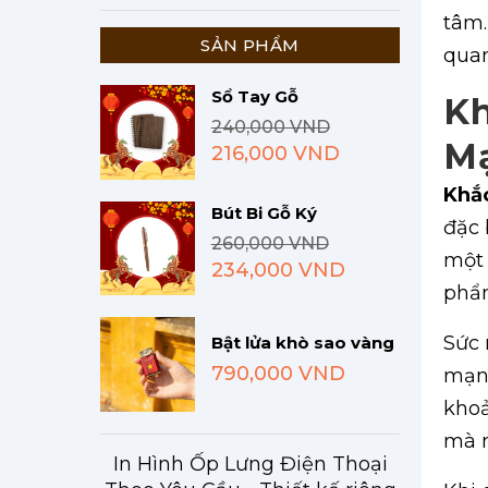
tâm.
SẢN PHẨM
quan
Sổ Tay Gỗ
Kh
240,000 VND
M
216,000 VND
Khắ
Bút Bi Gỗ Ký
đặc 
260,000 VND
một 
234,000 VND
phẩm
Sức
Bật lửa khò sao vàng
790,000 VND
mạnh
khoả
mà n
In Hình Ốp Lưng Điện Thoại