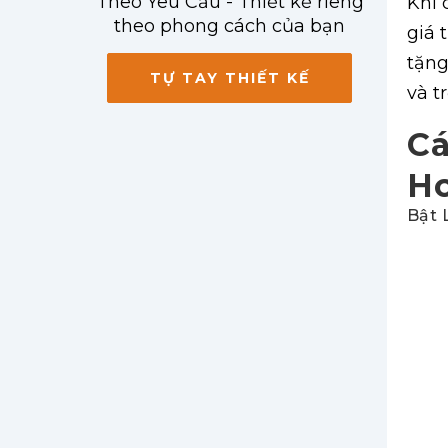
Theo Yêu Cầu - Thiết kế riêng
Khi 
theo phong cách của bạn
giá 
tặng
TỰ TAY THIẾT KẾ
và t
Cá
Ho
Bật 