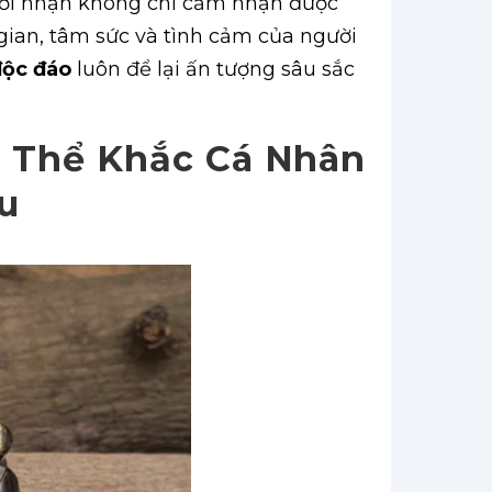
ười nhận không chỉ cảm nhận được
 gian, tâm sức và tình cảm của người
độc đáo
luôn để lại ấn tượng sâu sắc
 Thể Khắc Cá Nhân
u