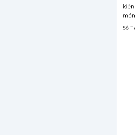
kiện
món 
Sổ T