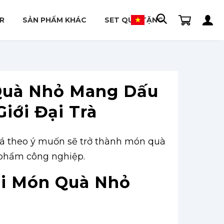
R
SẢN PHẨM KHÁC
SET QUÀ TẶNG
Quà Nhỏ Mang Dấu
iới Đại Trà
hoá theo ý muốn sẽ trở thành món quà
 phẩm công nghiệp.
hi Món Quà Nhỏ