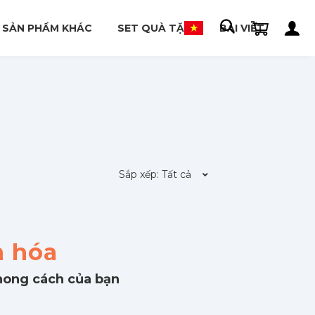
SẢN PHẨM KHÁC
SET QUÀ TẶNG
BÀI VIẾT
Sắp xếp: Tất cả
Mới nhất
Hot nhất
n hóa
phong cách của bạn