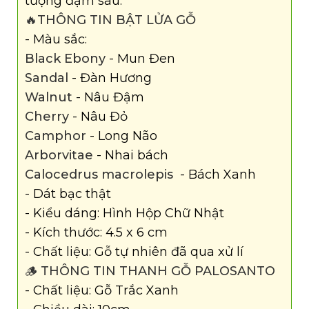
tượng đậm sâu.
🔥THÔNG TIN BẬT LỬA GỖ
- Màu sắc:
Black Ebony
- Mun Đen
Sandal
- Đàn Hương
Walnut
- Nâu Đậm
Cherry
- Nâu Đỏ
Camphor
- Long Não
Arborvitae
- Nhai bách
Calocedrus macrolepis
- Bách Xanh
- Dát bạc thật
- Kiểu dáng: Hình Hộp Chữ Nhật
- Kích thước: 4.5 x 6 cm
- Chất liệu: Gỗ tự nhiên đã qua xử lí
🪵 THÔNG TIN THANH GỖ PALOSANTO
- Chất liệu: Gỗ Trắc Xanh