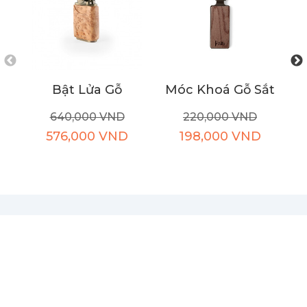
Bật Lửa Gỗ
Móc Khoá Gỗ Sắt
B
640,000 VND
220,000 VND
576,000 VND
198,000 VND